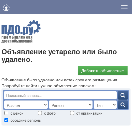
Нав
Объявление устарело или было
удалено.
Добавить объявление
Объявление было удалено или истек срок его размещения.
Попробуйте найти нужное объявление поиском:
с ценой
с фото
от организаций
соседние регионы