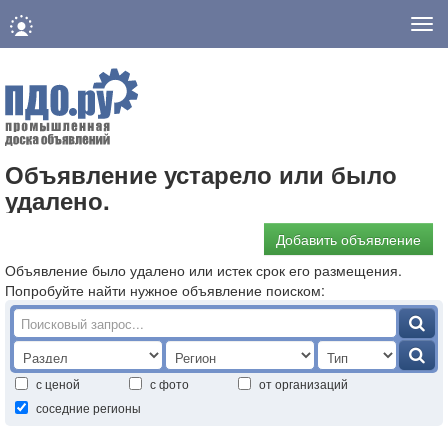
Нав
Объявление устарело или было
удалено.
Добавить объявление
Объявление было удалено или истек срок его размещения.
Попробуйте найти нужное объявление поиском:
с ценой
с фото
от организаций
соседние регионы