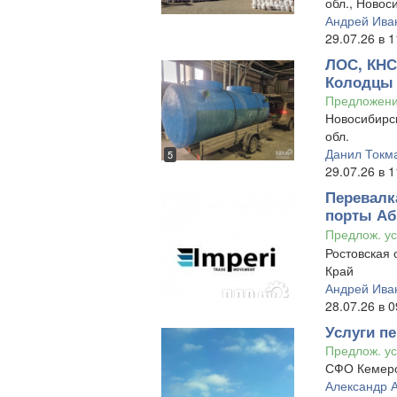
обл., Новос
Андрей Ива
29.07.26 в 1
ЛОС, КНС
Колодцы
Предложен
Новосибирск
обл.
Данил Токм
5
29.07.26 в 1
Перевалка
порты Аб
Предлож. ус
Ростовская 
Край
Андрей Ива
28.07.26 в 0
Услуги пе
Предлож. ус
СФО Кемеро
Александр 