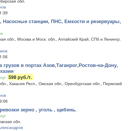
ибирская обл.
нов
1:39
, Насосные станции, ПНС, Емкости и резервуары,
ие
ая обл., Москва и Моск. обл., Алтайский Край, СПб и Ленингр.
аков
1:06
 грузов в портах Азов,Таганрог,Ростов-на-Дону,
хазии
598 руб./т.
луг
обл., Хакасия Респ., Омская обл., Оренбургская обл., Пермский
нов
9:06
ревозки зерно , уголь , щебень.
луг
вская обл.
Александров