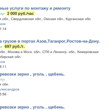
ные услуги по монтажу и ремонту
2 000 руб./час
луг
 обл., Свердловская обл., Омская обл., Курганская обл.
екк
1:14
 грузов в портах Азов,Таганрог,Ростов-на-Дону.
697 руб./т.
ие
обл., Москва и Моск. обл., СПб и Ленингр. обл., Кемеровская
ибирская обл.
нов
8:11
ревозки зерно , уголь , щебень.
луг
 обл.
Александров
5:56
ревозки зерно , уголь , щебень.