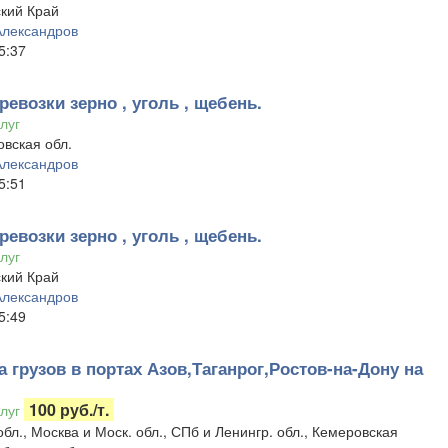
кий Край
Александров
5:37
ревозки зерно , уголь , щебень.
луг
вская обл.
Александров
5:51
ревозки зерно , уголь , щебень.
луг
кий Край
Александров
5:49
 грузов в портах Азов,Таганрог,Ростов-на-Дону на
100 руб./т.
луг
обл., Москва и Моск. обл., СПб и Ленингр. обл., Кемеровская