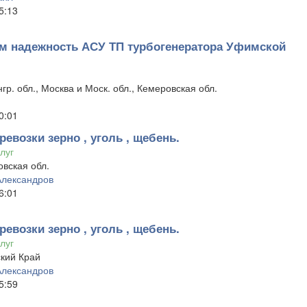
5:13
 надежность АСУ ТП турбогенератора Уфимской
гр. обл., Москва и Моск. обл., Кемеровская обл.
0:01
ревозки зерно , уголь , щебень.
луг
вская обл.
Александров
6:01
ревозки зерно , уголь , щебень.
луг
кий Край
Александров
5:59