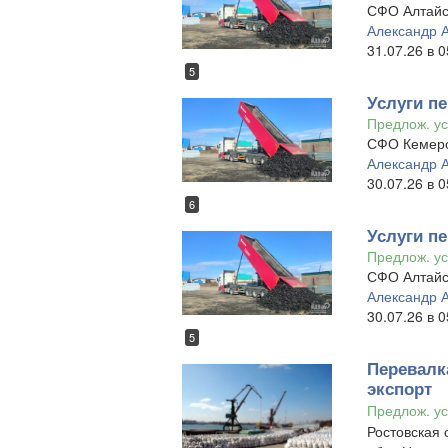
СФО Алтайс
Александр 
31.07.26 в 0
5
Услуги пе
Предлож. ус
СФО Кемеро
Александр 
30.07.26 в 0
6
Услуги пе
Предлож. ус
СФО Алтайс
Александр 
30.07.26 в 0
5
Перевалка
экспорт
Предлож. ус
Ростовская 