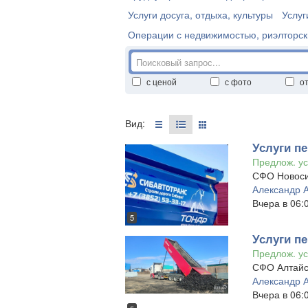
Услуги досуга, отдыха, культуры
Услуг
Операции с недвижимостью, риэлторск
с ценой
с фото
о
Вид:
Услуги пе
Предлож. ус
СФО Новоси
Александр 
Вчера в 06:
5
Услуги пе
Предлож. ус
СФО Алтайс
Александр 
Вчера в 06: