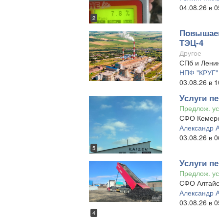
04.08.26 в 0
2
Повышаем
ТЭЦ-4
Другое
СПб и Ленин
НПФ "КРУГ"
03.08.26 в 1
Услуги пе
Предлож. ус
СФО Кемеро
Александр 
03.08.26 в 0
5
Услуги пе
Предлож. ус
СФО Алтайс
Александр 
03.08.26 в 0
4