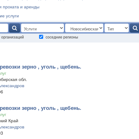
и проката и аренды
ие услуги
т организаций
соседние регионы
ревозки зерно , уголь , щебень.
луг
бирская обл.
Александров
06
ревозки зерно , уголь , щебень.
луг
кий Край
Александров
03