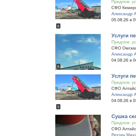
Предлож. ус
СФО Кемеро
Александр 
05.08.26 в 0
6
Услуги пе
Предлож. ус
СФО Омская
Александр 
04.08.26 в 0
6
Услуги пе
Предлож. ус
СФО Алтайс
Александр 
04.08.26 в 0
5
Сушка се
Предлож. ус
СФО Алтайс
Рехтин Мих