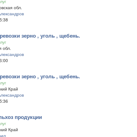
луг
вская обл.
Александров
5:38
ревозки зерно , уголь , щебень.
луг
 обл.
Александров
6:00
ревозки зерно , уголь , щебень.
луг
кий Край
Александров
5:36
льхоз продукции
луг
кий Край
аил