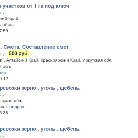
 участков от 1 га под ключ
луг
кий Край
Злобина
7:59
3. Смета. Составление смет
500 руб.
луг
п., Алтайский Край, Красноярский Край, Иркутская обл.,
 обл.
хин
0:12
ревозки зерно , уголь , щебень.
луг
вская обл.
Александров
5:38
ревозки зерно , уголь , щебень.
луг