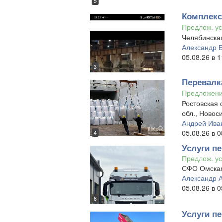
5
Комплекс
Предлож. ус
Челябинская
Александр Б
05.08.26 в 1
3
Перевалка
Предложен
Ростовская 
обл., Новос
Андрей Ива
05.08.26 в 0
4
Услуги пе
Предлож. ус
СФО Омская
Александр 
05.08.26 в 0
6
Услуги пе