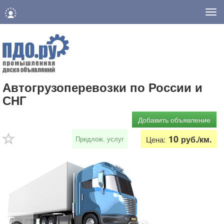
Нав
Автогрузоперевозки по России и
СНГ
Добавить объявление
10
руб./км.
Предлож. услуг
Цена: