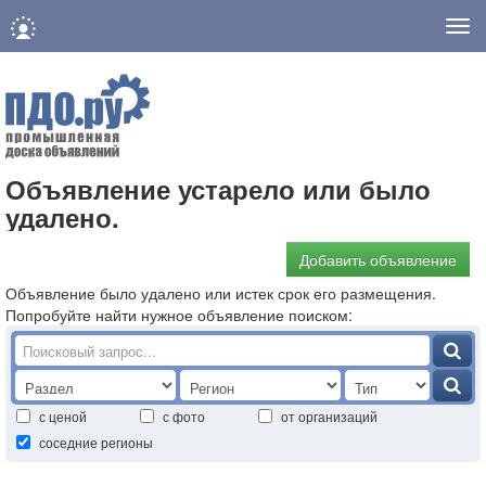
Нав
Объявление устарело или было
удалено.
Добавить объявление
Объявление было удалено или истек срок его размещения.
Попробуйте найти нужное объявление поиском:
с ценой
с фото
от организаций
соседние регионы