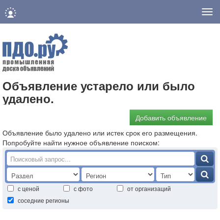
Нав
Объявление устарело или было
удалено.
Добавить объявление
Объявление было удалено или истек срок его размещения.
Попробуйте найти нужное объявление поиском:
с ценой
с фото
от организаций
соседние регионы