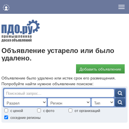
Нав
Объявление устарело или было
удалено.
Добавить объявление
Объявление было удалено или истек срок его размещения.
Попробуйте найти нужное объявление поиском:
с ценой
с фото
от организаций
соседние регионы