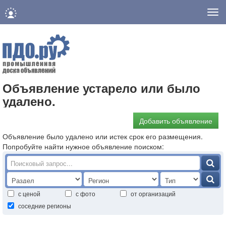
Нав
Объявление устарело или было
удалено.
Добавить объявление
Объявление было удалено или истек срок его размещения.
Попробуйте найти нужное объявление поиском:
с ценой
с фото
от организаций
соседние регионы