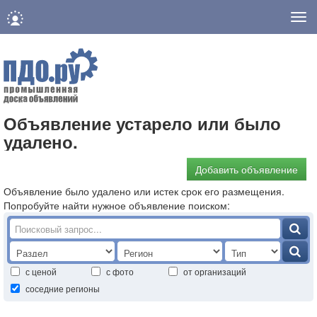
Нав
Объявление устарело или было
удалено.
Добавить объявление
Объявление было удалено или истек срок его размещения.
Попробуйте найти нужное объявление поиском:
с ценой
с фото
от организаций
соседние регионы