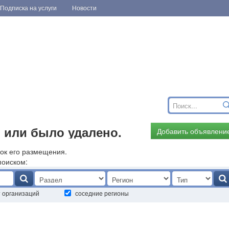
Подписка на услуги
Новости
 или было удалено.
Добавить объявлени
ок его размещения.
поиском:
т организаций
соседние регионы