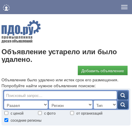
Нав
Объявление устарело или было
удалено.
Добавить объявление
Объявление было удалено или истек срок его размещения.
Попробуйте найти нужное объявление поиском:
с ценой
с фото
от организаций
соседние регионы