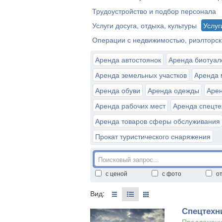
Трудоустройство и подбор персонала
Услуги досуга, отдыха, культуры
Услуг
Операции с недвижимостью, риэлторск
Аренда автостоянок
Аренда биотуал
Аренда земельных участков
Аренда 
Аренда обуви
Аренда одежды
Арен
Аренда рабочих мест
Аренда спецте
Аренда товаров сферы обслуживания
Прокат туристического снаряжения
с ценой
с фото
о
Вид:
Спецтехни
Предложени