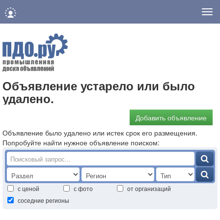
Нав
Объявление устарело или было
удалено.
Добавить объявление
Объявление было удалено или истек срок его размещения.
Попробуйте найти нужное объявление поиском:
с ценой
с фото
от организаций
соседние регионы